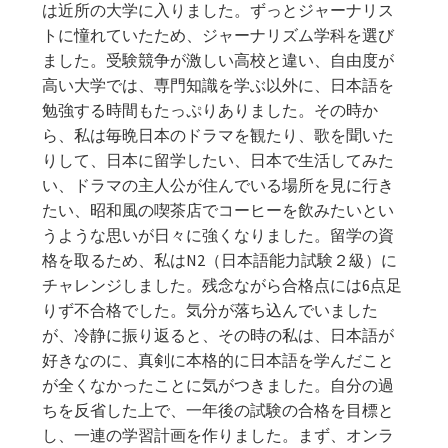
は近所の大学に入りました。ずっとジャーナリス
トに憧れていたため、ジャーナリズム学科を選び
ました。受験競争が激しい高校と違い、自由度が
高い大学では、専門知識を学ぶ以外に、日本語を
勉強する時間もたっぷりありました。その時か
ら、私は毎晩日本のドラマを観たり、歌を聞いた
りして、日本に留学したい、日本で生活してみた
い、ドラマの主人公が住んでいる場所を見に行き
たい、昭和風の喫茶店でコーヒーを飲みたいとい
うような思いが日々に強くなりました。留学の資
格を取るため、私はN2（日本語能力試験２級）に
チャレンジしました。残念ながら合格点には6点足
りず不合格でした。気分が落ち込んでいました
が、冷静に振り返ると、その時の私は、日本語が
好きなのに、真剣に本格的に日本語を学んだこと
が全くなかったことに気がつきました。自分の過
ちを反省した上で、一年後の試験の合格を目標と
し、一連の学習計画を作りました。まず、オンラ