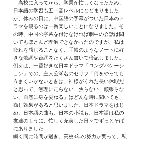
高校に入ってから、学業が忙しくなったため、
日本語の学習も五十音レベルにとどまりました
が、休みの日に、中国語の字幕がついた日本のド
ラマを観るのは一番楽しいことになりました。そ
の時、中国の字幕を付けなければ劇中の会話は聞
いてもほとんど理解できなかったのですが、私は
疲れを感じることなく、手帳のようなノートに好
きな歌詞や台詞をたくさん書いて暗記しました。
例えば、一番好きな日本ドラマ「ロングバケーシ
ョン」での、主人公瀬名のセリフ「何をやっても
うまくいかないときは、神様がくれた長い休暇だ
と思って、無理に走らない、焦らない、頑張らな
い、自然に身を委ねる」はどんな時に聞いても、
癒し効果があると思いました。日本ドラマをはじ
め、日本語の曲も、日本の小説も、日本語は私の
友達のように、忙しく充実した日々でずっとそば
にありました。
瞬く間に時間が過ぎ、高校3年の努力が実って、私