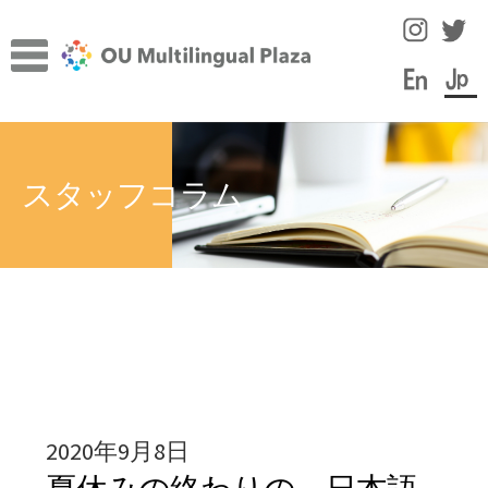
ナ
コ
ビ
ン
ゲ
テ
ー
ン
TOP
シ
ツ
サ
ョ
へ
施設について
スタッフコラム
ブ
ン
ス
メ
へ
キ
サ
言語学習のヒント
ニ
ス
ッ
ブ
ュ
キ
プ
メ
スタッフコラム
ー
ッ
ニ
を
プ
ュ
イベント
展
ー
開
を
教員・スタッフ紹介
展
2020年9月8日
開
学内の言語学習サポート情報