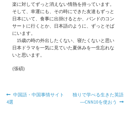
楽に対してずっと消えない情熱を持っています。
そして、幸運にも、その時にできた友達もずっと
日本にいて、食事に出掛けるとか、バンドのコン
サートに行くとか、日本語のように、ずっとそば
にいます。
15歳の時の外出したくない、寝たくないと思い
日本ドラマを一気に見ていた夏休みを一生忘れな
いと思います。
(張碩)
投
前
次
中国語・中国事情サイト
独りで学べる生きた英語
の
の
4選
―CNN10を使おう
稿
投
投
ナ
稿:
稿:
ビ