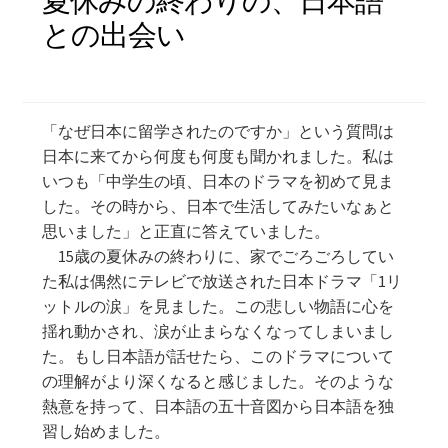
夏休みの終わりの、日本語
との出会い
学習コンテンツ
「なぜ日本に留学されたのですか」という質問は
日本に来てから何度も何度も聞かれました。私は
いつも「中学生の頃、日本のドラマを初めて見ま
した。その時から、日本で生活してみたいなぁと
思いました」と正直に答えていました。
15歳の夏休みの終わりに、家でごろごろしてい
た私は偶然にテレビで放送された日本ドラマ「1リ
ットルの涙」を見ました。この悲しい物語に心を
揺れ動かされ、涙が止まらなくなってしまいまし
た。もし日本語が話せたら、このドラマについて
の理解がより深くなると感じました。そのような
熱意を持って、日本語の五十音図から日本語を独
習し始めました。