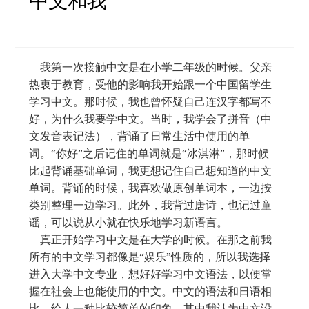
中文和我
学習コンテンツ
我第一次接触中文是在小学二年级的时候。父亲
热衷于教育，受他的影响我开始跟一个中国留学生
学习中文。那时候，我也曾怀疑自己连汉字都写不
好，为什么我要学中文。当时，我学会了拼音（中
文发音表记法），背诵了日常生活中使用的单
词。“你好”之后记住的单词就是“冰淇淋”，那时候
比起背诵基础单词，我更想记住自己想知道的中文
单词。背诵的时候，我喜欢做原创单词本，一边按
类别整理一边学习。此外，我背过唐诗，也记过童
谣，可以说从小就在快乐地学习新语言。
真正开始学习中文是在大学的时候。在那之前我
所有的中文学习都像是“娱乐”性质的，所以我选择
进入大学中文专业，想好好学习中文语法，以便掌
握在社会上也能使用的中文。中文的语法和日语相
比，给人一种比较简单的印象。其中我认为中文没