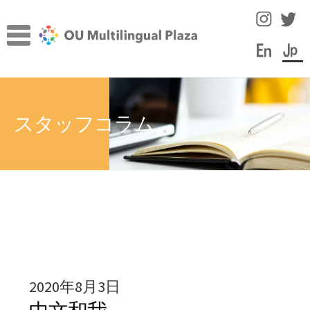
ナ
コ
ビ
ン
ゲ
テ
ー
ン
TOP
シ
ツ
サ
ョ
へ
施設について
スタッフコラム
ブ
ン
ス
メ
へ
キ
サ
言語学習のヒント
ニ
ス
ッ
ブ
ュ
キ
プ
メ
スタッフコラム
ー
ッ
ニ
を
プ
ュ
イベント
展
ー
開
を
教員・スタッフ紹介
展
2020年8月3日
開
学内の言語学習サポート情報