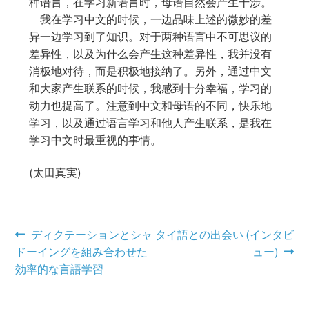
种语言，在学习新语言时，母语自然会产生干涉。
我在学习中文的时候，一边品味上述的微妙的差
异一边学习到了知识。对于两种语言中不可思议的
差异性，以及为什么会产生这种差异性，我并没有
消极地对待，而是积极地接纳了。另外，通过中文
和大家产生联系的时候，我感到十分幸福，学习的
动力也提高了。注意到中文和母语的不同，快乐地
学习，以及通过语言学习和他人产生联系，是我在
学习中文时最重视的事情。
(太田真実)
投
前
次
ディクテーションとシャ
タイ語との出会い (インタビ
の
の
ドーイングを組み合わせた
ュー)
稿
投
投
効率的な言語学習
ナ
稿:
稿: