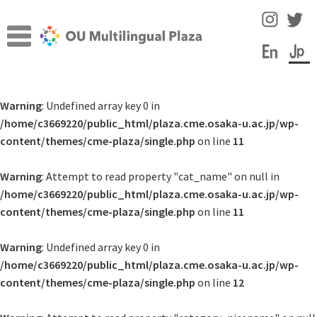
ナ
コ
ビ
ン
ゲ
テ
ー
ン
TOP
シ
ツ
Warning
: Undefined array key 0 in
サ
ョ
へ
施設について
/home/c3669220/public_html/plaza.cme.osaka-u.ac.jp/wp-
ブ
ン
ス
content/themes/cme-plaza/single.php
on line
11
メ
へ
キ
サ
言語学習のヒント
ニ
ス
ッ
ブ
Warning
: Attempt to read property "cat_name" on null in
ュ
キ
プ
メ
スタッフコラム
/home/c3669220/public_html/plaza.cme.osaka-u.ac.jp/wp-
ー
ッ
ニ
content/themes/cme-plaza/single.php
on line
11
を
プ
ュ
イベント
展
ー
Warning
: Undefined array key 0 in
開
を
/home/c3669220/public_html/plaza.cme.osaka-u.ac.jp/wp-
教員・スタッフ紹介
展
content/themes/cme-plaza/single.php
on line
12
開
学内の言語学習サポート情報