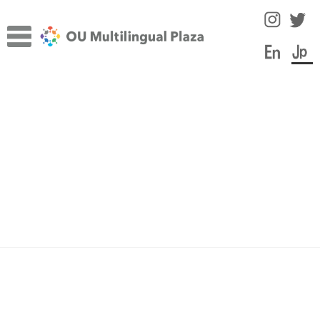
ナ
コ
ビ
ン
ゲ
テ
ー
ン
TOP
シ
ツ
サ
ョ
へ
施設について
ブ
ン
ス
メ
へ
キ
サ
言語学習のヒント
ニ
ス
ッ
ブ
ュ
キ
プ
メ
イベントカテゴリ:
日本語
スタッフコラム
ー
ッ
ニ
を
プ
ュ
イベント
展
ー
開
を
教員・スタッフ紹介
展
開
見つかりませんでした
学内の言語学習サポート情報