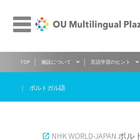
ナ
コ
ビ
ン
ゲ
テ
ー
ン
シ
ツ
ョ
へ
TOP
施設について
言語学習のヒント
ン
ス
へ
キ
ス
ッ
ポルトガル語
キ
プ
ッ
プ
NHK WORLD-JAPAN 