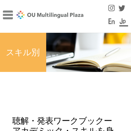
ナ
コ
ビ
ン
ゲ
テ
ー
ン
TOP
シ
ツ
サ
ョ
へ
施設について
スキル別
ブ
ン
ス
メ
へ
キ
サ
言語学習のヒント
ニ
ス
ッ
ブ
ュ
キ
プ
メ
スタッフコラム
ー
ッ
ニ
を
プ
ュ
イベント
展
ー
開
を
教員・スタッフ紹介
展
聴解・発表ワークブックー
開
学内の言語学習サポート情報
アカデミック・スキルを身