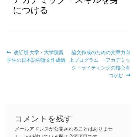
につける
学習コンテンツ
投
前
次
改訂版 大学・大学院留
論文作成のための文章力向
の
の
学生の日本語④論文作成編
上プログラム −アカデミッ
稿
投
投
ク・ライティングの核心を
ナ
稿:
稿:
つかむ
ビ
ゲ
ー
コメントを残す
シ
メールアドレスが公開されることはありませ
ョ
ん。
※
が付いている欄は必須項目です