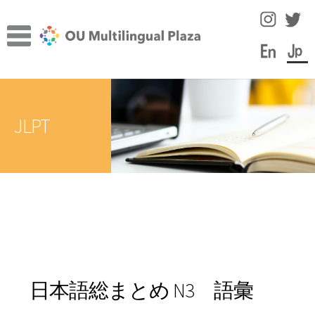
ナ
コ
ビ
ン
ゲ
テ
ー
ン
TOP
シ
ツ
サ
ョ
へ
施設について
JLPT
ブ
ン
ス
メ
へ
キ
サ
言語学習のヒント
ニ
ス
ッ
ブ
ュ
キ
プ
メ
スタッフコラム
ー
ッ
ニ
を
プ
ュ
イベント
展
ー
開
を
教員・スタッフ紹介
展
日本語総まとめ N3 語彙
開
学内の言語学習サポート情報