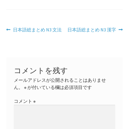
学習コンテンツ
投
前
次
日本語総まとめ N3 文法
日本語総まとめ N3 漢字
の
の
稿
投
投
ナ
稿:
稿:
ビ
コメントを残す
ゲ
メールアドレスが公開されることはありませ
ー
ん。
※
が付いている欄は必須項目です
シ
コメント
※
ョ
ン