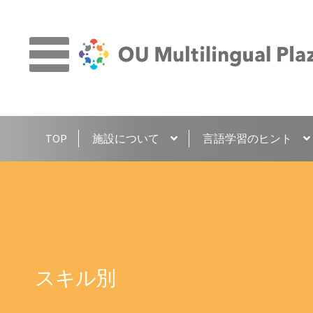
ナ
コ
ビ
ン
ゲ
テ
ー
ン
シ
ツ
ョ
へ
TOP
施設について
言語学習のヒント
ン
ス
へ
キ
ス
ッ
キ
プ
ッ
プ
スキル別