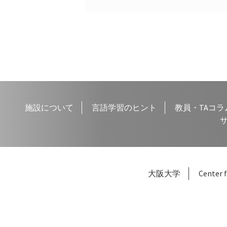
施設について
言語学習のヒント
教員・TAコラ
大阪大学
Center f