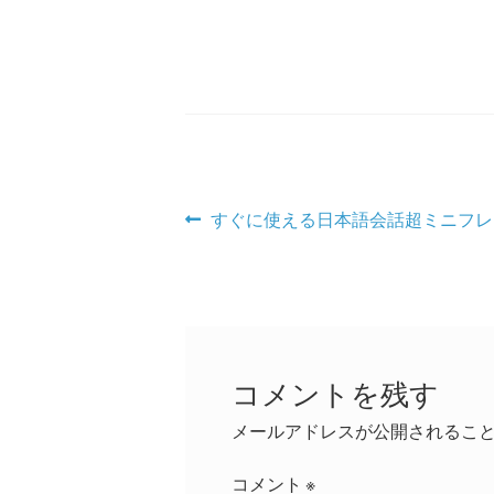
投
前
すぐに使える日本語会話超ミニフレー
の
稿
投
ナ
稿:
ビ
ゲ
コメントを残す
ー
メールアドレスが公開されるこ
シ
コメント
※