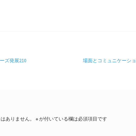
次
ズ発展210
場面とコミュニケーシ
の
投
稿:
とはありません。
※
が付いている欄は必須項目です