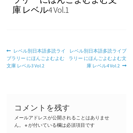
庫 レベル4 Vol.1
学習コンテンツ
投
前
次
レベル別日本語多読ライ
レベル別日本語多読ライブ
の
の
ブラリー にほんごよむよむ
ラリー にほんごよむよむ文
稿
投
投
文庫 レベル3 Vol.2
庫 レベル4 Vol.2
ナ
稿:
稿:
ビ
ゲ
ー
コメントを残す
シ
メールアドレスが公開されることはありませ
ん。
※
が付いている欄は必須項目です
ョ