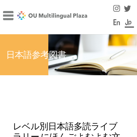
ナ
コ
ビ
ン
ゲ
テ
ー
ン
TOP
シ
ツ
サ
ョ
へ
施設について
日本語参考図書
ブ
ン
ス
メ
へ
キ
サ
言語学習のヒント
ニ
ス
ッ
ブ
ュ
キ
プ
メ
スタッフコラム
ー
ッ
ニ
を
プ
ュ
イベント
展
ー
開
を
教員・スタッフ紹介
展
レベル別日本語多読ライブ
開
学内の言語学習サポート情報
ラリー にほんごよむよむ文