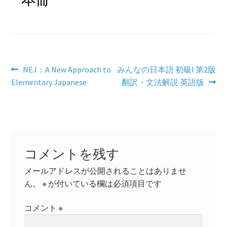
学習コンテンツ
投
前
次
NEJ：A New Approach to
みんなの日本語 初級I 第2版
の
の
Elementary Japanese
翻訳・文法解説 英語版
稿
投
投
ナ
稿:
稿:
ビ
ゲ
コメントを残す
ー
メールアドレスが公開されることはありませ
シ
ん。
※
が付いている欄は必須項目です
ョ
コメント
※
ン