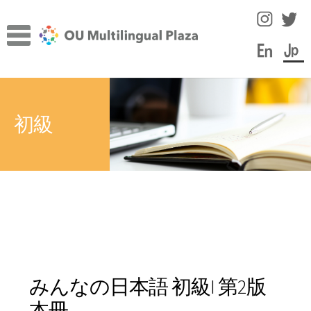
ナ
コ
ビ
ン
ゲ
テ
ー
ン
TOP
シ
ツ
サ
ョ
へ
施設について
初級
ブ
ン
ス
メ
へ
キ
サ
言語学習のヒント
ニ
ス
ッ
ブ
ュ
キ
プ
メ
スタッフコラム
ー
ッ
ニ
を
プ
ュ
イベント
展
ー
開
を
教員・スタッフ紹介
展
みんなの日本語 初級I 第2版
開
学内の言語学習サポート情報
本冊