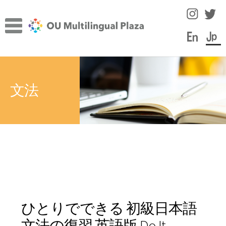
ナ
コ
ビ
ン
ゲ
テ
ー
ン
TOP
シ
ツ
サ
ョ
へ
施設について
文法
ブ
ン
ス
メ
へ
キ
サ
言語学習のヒント
ニ
ス
ッ
ブ
ュ
キ
プ
メ
スタッフコラム
ー
ッ
ニ
を
プ
ュ
イベント
展
ー
開
を
教員・スタッフ紹介
展
ひとりでできる 初級日本語
開
学内の言語学習サポート情報
文法の復習 英語版 Do It