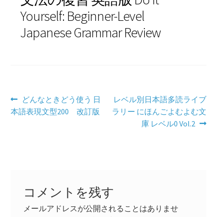
Yourself: Beginner-Level
学習コンテンツ
Japanese Grammar Review
投
前
次
どんなときどう使う 日
レベル別日本語多読ライブ
の
の
本語表現文型200 改訂版
ラリー にほんごよむよむ文
稿
投
投
庫 レベル0 Vol.2
ナ
稿:
稿:
ビ
ゲ
ー
コメントを残す
シ
メールアドレスが公開されることはありませ