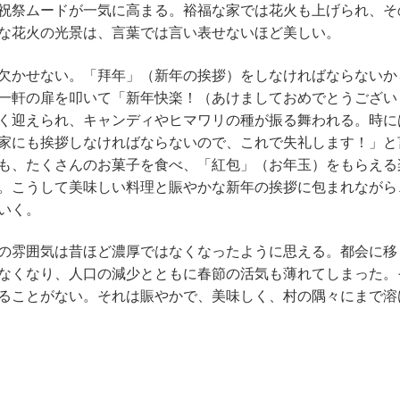
祝祭ムードが一気に高まる。裕福な家では花火も上げられ、そ
な花火の光景は、言葉では言い表せないほど美しい。
欠かせない。「拜年」（新年の挨拶）をしなければならないか
一軒の扉を叩いて「新年快楽！（あけましておめでとうござい
く迎えられ、キャンディやヒマワリの種が振る舞われる。時に
家にも挨拶しなければならないので、これで失礼します！」と
も、たくさんのお菓子を食べ、「紅包」（お年玉）をもらえる
。こうして美味しい料理と賑やかな新年の挨拶に包まれながら
いく。
節の雰囲気は昔ほど濃厚ではなくなったように思える。都会に
なくなり、人口の減少とともに春節の活気も薄れてしまった。
ることがない。それは賑やかで、美味しく、村の隅々にまで溶