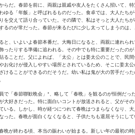
からだ。春節を前に、両親は親戚や友人をたくさん招いて、特
わゆる「年飯」と呼ばれるものだった。食卓では、大人たちが
りを交えて語り合っていた。その隣で、私はそっと大人たちが
するのが常だった。春節が来るたびに少し太ってしまうのは、
と、いよいよ春節本番だ。大晦日になると、両親に連れられ
飾ったりする準備に追われる。その中でも特に重要だったのが
貼ることだ。父によれば、「太公」とは姜太公のことで、民間
やお化けが侵入しやすい場所とされているため、そこに姜太公
ざけることができるのだそうだ。幼い私は鬼が大の苦手だった
。
で「春節聯歓晩会」*、略して「春晩」を観るのが恒例だっ
が大好きだった。特に面白いコントが放送されると、父がその
ている。しかし、時が経つにつれて春晩はつまらなくなり、大
なった。春晩が面白くなくなると、子供たちも退屈そうにして
春晩が終わる頃、本当の賑わいが始まる。新しい年の最初の時