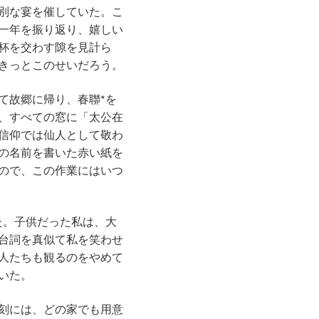
別な宴を催していた。こ
一年を振り返り、嬉しい
杯を交わす隙を見計ら
きっとこのせいだろう。
て故郷に帰り、春聯*を
、すべての窓に「太公在
信仰では仙人として敬わ
の名前を書いた赤い紙を
ので、この作業にはいつ
た。子供だった私は、大
台詞を真似て私を笑わせ
人たちも観るのをやめて
いた。
刻には、どの家でも用意