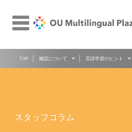
ナ
コ
ビ
ン
ゲ
テ
ー
ン
シ
ツ
ョ
へ
TOP
施設について
言語学習のヒント
ン
ス
へ
キ
ス
ッ
キ
プ
ッ
プ
スタッフコラム