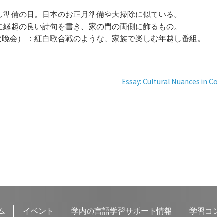
越し準備の日。日本のお正月準備や大掃除に似ている。
紙に縁起の良い詩句を書き、家の門の両側に飾るもの。
欢晚会） ：紅白歌合戦のような、家族で楽しむ年越し番組。
次
Essay: Cultural Nuances in 
の
投
稿:
ム
イベント
学内の言語学習サポート情報
学習コ