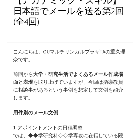
【アカデミック・スキル】
日本語でメールを送る第2回
学習コンテンツ
(全4回)
こんにちは、OUマルチリンガルプラザTAの重久理
奈です。
前回から
大学・研究生活でよくあるメール作成場
面と表現
を取り上げていますが、今回は指導教員
に相談事があるという事例を想定して文例を紹介
します。
用件別のメール文例
1. アポイントメントの日程調整
では、◆◆学研究科◇◇学専攻に在籍している院