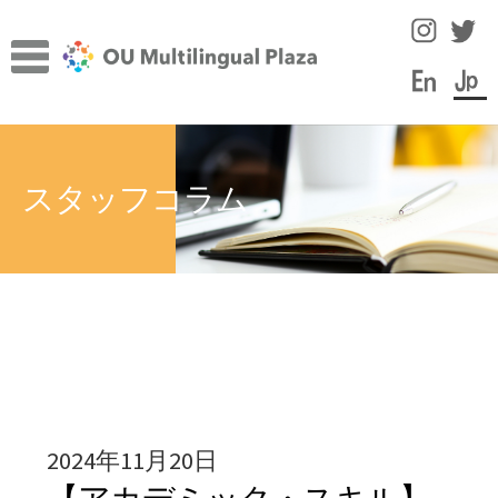
ナ
コ
ビ
ン
ゲ
テ
ー
ン
TOP
シ
ツ
サ
ョ
へ
施設について
スタッフコラム
ブ
ン
ス
メ
へ
キ
サ
言語学習のヒント
ニ
ス
ッ
ブ
ュ
キ
プ
メ
スタッフコラム
ー
ッ
ニ
を
プ
ュ
イベント
展
ー
開
を
教員・スタッフ紹介
展
2024年11月20日
開
学内の言語学習サポート情報