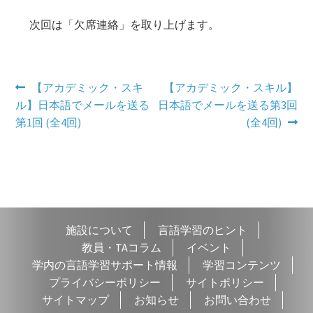
次回は「欠席連絡」を取り上げます。
投
前
次
【アカデミック・スキ
【アカデミック・スキル】
の
の
ル】日本語でメールを送る
日本語でメールを送る第3回
稿
投
投
第1回 (全4回)
(全4回)
ナ
稿:
稿:
ビ
ゲ
ー
施設について
言語学習のヒント
シ
教員・TAコラム
イベント
学内の言語学習サポート情報
学習コンテンツ
ョ
プライバシーポリシー
サイトポリシー
ン
サイトマップ
お知らせ
お問い合わせ