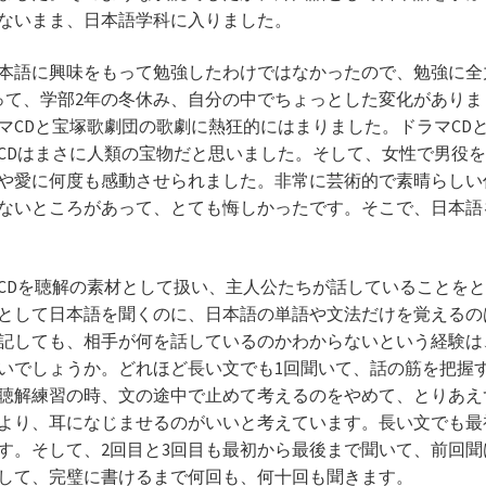
ないまま、日本語学科に入りました。
本語に興味をもって勉強したわけではなかったので、勉強に全
って、学部2年の冬休み、自分の中でちょっとした変化があり
マCDと宝塚歌劇団の歌劇に熱狂的にはまりました。ドラマCD
CDはまさに人類の宝物だと思いました。そして、女性で男役
や愛に何度も感動させられました。非常に芸術的で素晴らしい
ないところがあって、とても悔しかったです。そこで、日本語
Dを聴解の素材として扱い、主人公たちが話していることをと
として日本語を聞くのに、日本語の単語や文法だけを覚えるの
記しても、相手が何を話しているのかわからないという経験は
いでしょうか。どれほど長い文でも1回聞いて、話の筋を把握
聴解練習の時、文の途中で止めて考えるのをやめて、とりあえ
より、耳になじませるのがいいと考えています。長い文でも最
す。そして、2回目と3回目も最初から最後まで聞いて、前回
して、完璧に書けるまで何回も、何十回も聞きます。