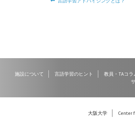
投
前
言語学習アドバイジングとは？
の
稿
投
ナ
稿:
ビ
ゲ
ー
シ
施設について
言語学習のヒント
教員・TAコラ
ョ
ン
大阪大学
Center f