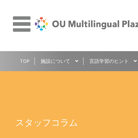
ナ
コ
ビ
ン
ゲ
テ
ー
ン
シ
ツ
ョ
へ
TOP
施設について
言語学習のヒント
ン
ス
へ
キ
ス
ッ
キ
プ
ッ
プ
スタッフコラム