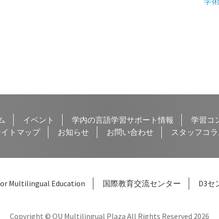
次
学
の
投
稿:
ム
イベント
学内の言語学習サポート情報
学習コ
サイトマップ
お知らせ
お問い合わせ
スタッフコラ
or Multilingual Education
国際教育交流センター
D3セ
Copyright © OU Multilingual Plaza All Rights Reserved 2026