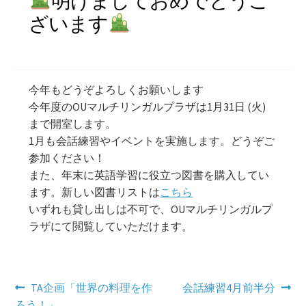
明けましておめでとうご
ざいます
学習コンテンツ
今年もどうぞよろしくお願いします
今年度のOUマルチリンガルプラザは1月31日 (火)
まで開室します。
1月も会話練習やイベントを実施します。どうぞご
参加ください！
また、年末に英語学習に役立つ図書を購入してい
ます。新しい図書リストは
こちら
いずれも貸し出しは不可で、OUマルチリンガルプ
ラザにて閲覧していただけます。
投
前
次
TA企画「世界の料理を作
会話練習4月前半分
の
の
ろう！」