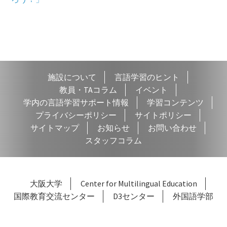
稿
投
投
ナ
稿:
稿:
ビ
ゲ
施設について
言語学習のヒント
ー
教員・TAコラム
イベント
シ
学内の言語学習サポート情報
学習コンテンツ
プライバシーポリシー
サイトポリシー
ョ
サイトマップ
お知らせ
お問い合わせ
ン
スタッフコラム
大阪大学
Center for Multilingual Education
国際教育交流センター
D3センター
外国語学部