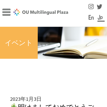
ナ
コ
ビ
ン
ゲ
テ
ー
ン
TOP
シ
ツ
サ
ョ
へ
施設について
イベント
ブ
ン
ス
メ
へ
キ
サ
言語学習のヒント
ニ
ス
ッ
ブ
ュ
キ
プ
メ
スタッフコラム
ー
ッ
ニ
を
プ
ュ
イベント
展
ー
開
を
教員・スタッフ紹介
展
2023年1月3日
開
学内の言語学習サポート情報