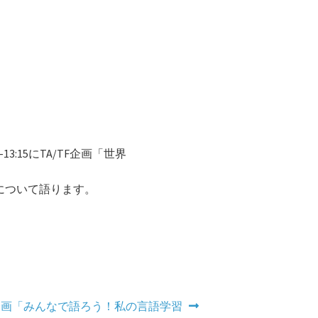
13:15にTA/TF企画「世界
について語ります。
TF企画「みんなで語ろう！私の言語学習