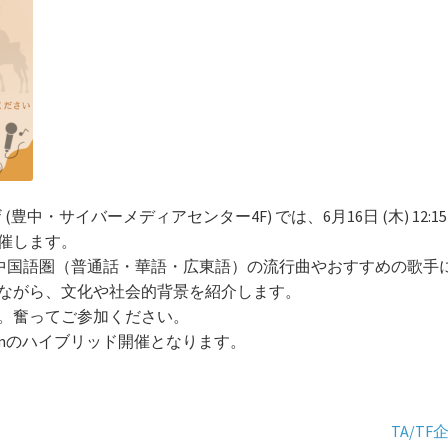
中・サイバーメディアセンター4F) では、6月16日 (木) 12:15-
催します。
圏と中国語圏（普通話・華語・広東語）の流行曲やおすすめの歌手
ながら、文化や社会的背景を紹介します。
。奮ってご参加ください。
omのハイブリッド開催となります。
次
TA/