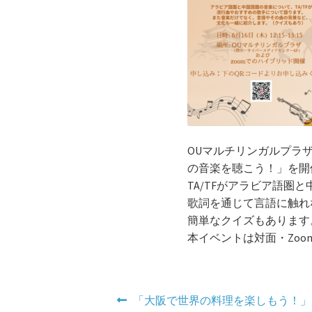
OUマルチリンガルプラザ (豊
の音楽を聴こう！」を開
TA/TFがアラビア語
歌詞を通じて言語に触れ
簡単なクイズもあります
本イベントは対面・Zo
投
前
「大阪で世界の料理を楽しもう！」