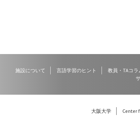
の
稿
投
ナ
稿:
ビ
ゲ
ー
シ
施設について
言語学習のヒント
教員・TAコラ
ョ
ン
大阪大学
Center f