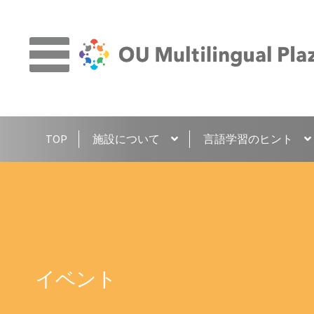
ナ
コ
ビ
ン
ゲ
テ
ー
ン
シ
ツ
ョ
へ
TOP
施設について
言語学習のヒント
ン
ス
へ
キ
ス
ッ
キ
プ
ッ
プ
イベント