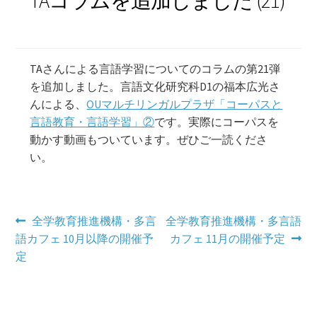
TAコラムを追加しました (21)
学習コンテンツ
TAさんによる言語学習についてのコラムの第21弾
を追加しました。言語文化研究科D1の福本広光さ
んによる、
OUマルチリンガルプラザ「コーパスと
言語教育・言語学習」②
です。実際にコーパスを
動かす動画もついています。ぜひご一読くださ
い。
投
前
次
全学教育推進機構・多言
全学教育推進機構・多言語
の
の
語カフェ 10月以降の開催予
カフェ 11月の開催予定
稿
投
投
定
ナ
稿:
稿:
ビ