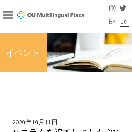
ナ
コ
ビ
ン
ゲ
テ
ー
ン
TOP
シ
ツ
サ
ョ
へ
施設について
イベント
ブ
ン
ス
メ
へ
キ
サ
言語学習のヒント
ニ
ス
ッ
ブ
ュ
キ
プ
メ
スタッフコラム
ー
ッ
ニ
を
プ
ュ
イベント
展
ー
開
を
教員・スタッフ紹介
展
2020年10月11日
開
学内の言語学習サポート情報