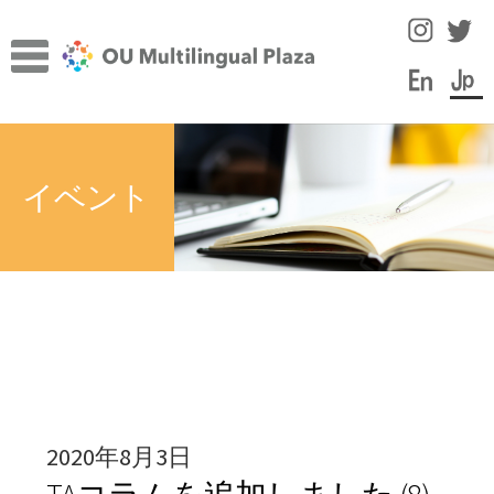
ナ
コ
ビ
ン
ゲ
テ
ー
ン
TOP
シ
ツ
サ
ョ
へ
施設について
イベント
ブ
ン
ス
メ
へ
キ
サ
言語学習のヒント
ニ
ス
ッ
ブ
ュ
キ
プ
メ
スタッフコラム
ー
ッ
ニ
を
プ
ュ
イベント
展
ー
開
を
教員・スタッフ紹介
展
2020年8月3日
開
学内の言語学習サポート情報