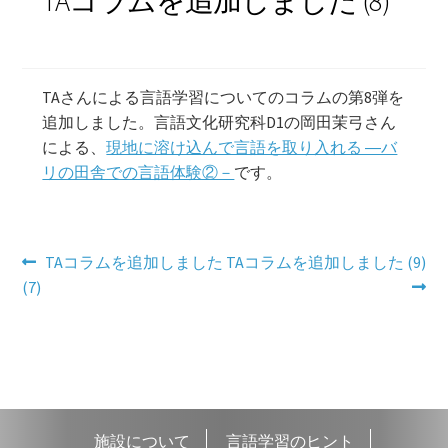
TAコラムを追加しました (8)
学習コンテンツ
TAさんによる言語学習についてのコラムの第8弾を
追加しました。言語文化研究科D1の岡田茉弓さん
による、
現地に溶け込んで言語を取り入れる ―バ
リの田舎での言語体験②－
です。
投
前
次
TAコラムを追加しました
TAコラムを追加しました (9)
の
の
(7)
稿
投
投
ナ
稿:
稿:
ビ
ゲ
施設について
言語学習のヒント